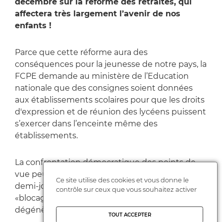
décembre sur la réforme des retraites, qui
affectera très largement l’avenir de nos
enfants !
Parce que cette réforme aura des
conséquences pour la jeunesse de notre pays, la
FCPE demande au ministère de l’Education
nationale que des consignes soient données
aux établissements scolaires pour que les droits
d'expression et de réunion des lycéens puissent
s’exercer dans l’enceinte même des
établissements.
La confrontation démocratique des points de
vue peut aussi être garantie en banalisant une
Ce site utilise des cookies et vous donne le
demi-journée de cours, afin d’éviter que des
contrôle sur ceux que vous souhaitez activer
«blocages» aux portes des établissements ne
dégénèrent en tensions.
TOUT ACCEPTER