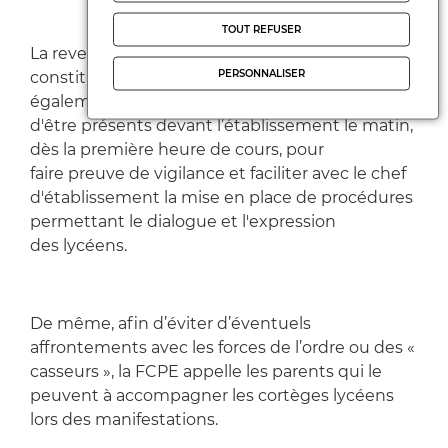
TOUT REFUSER
La revendication sociale pacifique est un droit
PERSONNALISER
constitutionnel. La FCPE recommande
également aux parents d'élèves des lycées
d'être présents devant l’établissement le matin,
dès la première heure de cours, pour
faire preuve de vigilance et faciliter avec le chef
d'établissement la mise en place de procédures
permettant le dialogue et l'expression
des lycéens.
De même, afin d’éviter d’éventuels
affrontements avec les forces de l’ordre ou des «
casseurs », la FCPE appelle les parents qui le
peuvent à accompagner les cortèges lycéens
lors des manifestations.