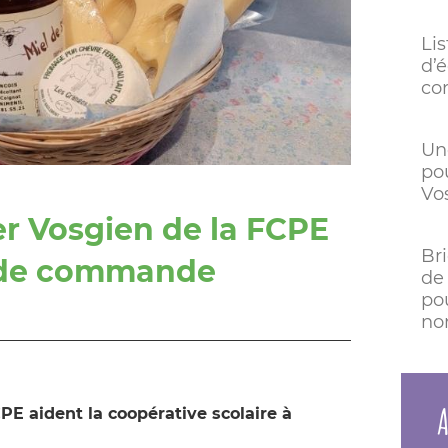
Li
d’
co
Un
po
Vo
ier Vosgien de la FCPE
Br
e de commande
de
pou
no
A
PE aident la coopérative scolaire à