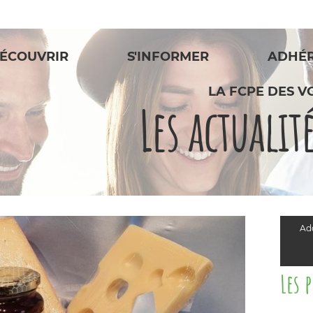
ÉCOUVRIR
S'INFORMER
ADHÉ
LA FCPE DES V
Les actualit
Add
Les 