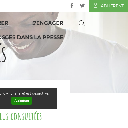
ADHÉRENT
RER
S'ENGAGER
OSGES DANS LA PRESSE
és
ToAny (share) est désactivé.
Autoriser
plus consultées