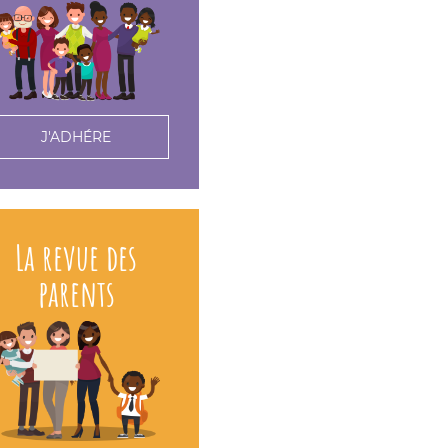
J'ADHÉRE
La revue des
parents