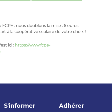
a FCPE : nous doublons la mise : 6 euros
art à la coopérative scolaire de votre choix !
est ici :
https://www.fcpe-
n
S'informer
Adhérer