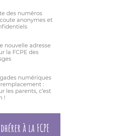
ste des numéros
écoute anonymes et
nfidentiels
e nouvelle adresse
ur la FCPE des
sges
igades numériques
 remplacement :
r les parents, c’est
n !
dhérer à la FCPE